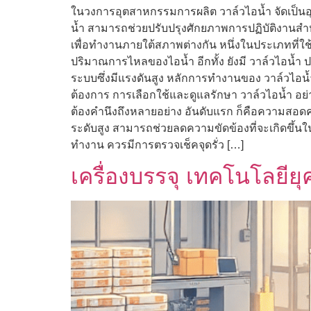
ในวงการอุตสาหกรรมการผลิต วาล์วไอน้ำ จัดเป็นอ
น้ำ สามารถช่วยปรับปรุงศักยภาพการปฏิบัติงานส
เพื่อทำงานภายใต้สภาพต่างกัน หนึ่งในประเภทที่ใ
ปริมาณการไหลของไอน้ำ อีกทั้ง ยังมี วาล์วไอน้ำ ปร
ระบบซึ่งมีแรงดันสูง หลักการทำงานของ วาล์วไอน้
ต้องการ การเลือกใช้และดูแลรักษา วาล์วไอน้ำ อย่
ต้องคำนึงถึงหลายอย่าง อันดับแรก ก็คือความสอดค
ระดับสูง สามารถช่วยลดความขัดข้องที่จะเกิดขึ้
ทำงาน ควรมีการตรวจเช็คจุดรั่ว […]
เครื่องบรรจุ เทคโนโลยี